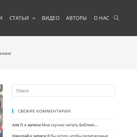
И
СТАТЬИ
ВИДЕО
АВТОРЫ
О НАС
 жизни
СВЕЖИЕ КОММЕНТАРИИ
Аля Л.
к записи
Мне скучно читать Библию…
Николай
к записи
Я бы хотел, чтобы религиозные