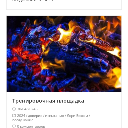
Тренировочная площадка
30/04/2024
2024
/
доверие
/
испытания
/
Лори Бекхэм
/
послушание
0 комментариев