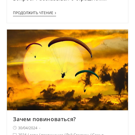
ПРОДОЛЖИТЬ ЧТЕНИЕ
Зачем повиноваться?
30/04/2024
2024
/
дети
/
послушание
/
Рэй Стедман
/
Семья