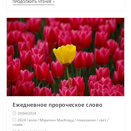
ПРОДОЛЖИТЬ ЧТЕНИЕ
Ежедневное пророческое слово
29/04/2024
2024
/
воля
/
Мэрилин МакКлауд
/
помазание
/
свет
/
слава