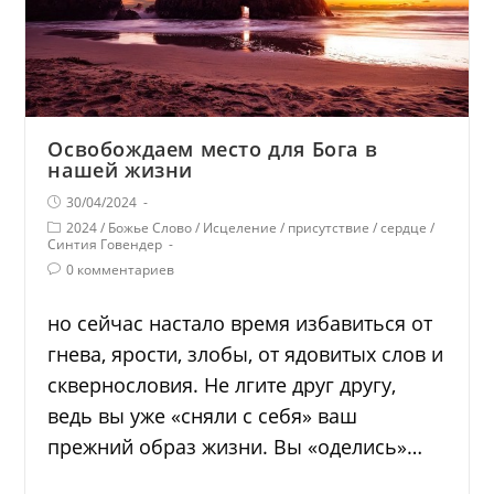
Освобождаем место для Бога в
нашей жизни
30/04/2024
2024
/
Божье Слово
/
Исцеление
/
присутствие
/
сердце
/
Синтия Говендер
0 комментариев
но сейчас настало время избавиться от
гнева, ярости, злобы, от ядовитых слов и
сквернословия. Не лгите друг другу,
ведь вы уже «сняли с себя» ваш
прежний образ жизни. Вы «оделись»…