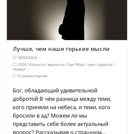
Лучше, чем наши горькие мысли
30/04/2024
2024
/
благость
/
верность
/
Грег Морс
/
грех
/
радость
/
сердце
0 комментариев
Бог, обладающий удивительной
добротой В чём разница между теми,
кого приняли на небеса, и теми, кого
бросили в ад? Можем ли мы
представить себе более актуальный
вопрос? Рассказывая о страшном…