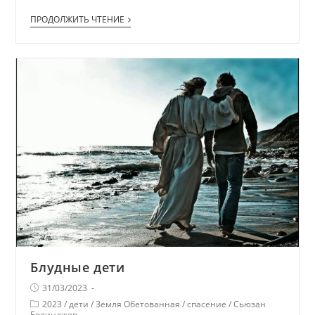
ПРОДОЛЖИТЬ ЧТЕНИЕ
Блудные дети
31/03/2023
2023
/
дети
/
Земля Обетованная
/
спасение
/
Сьюзан
Болинджер