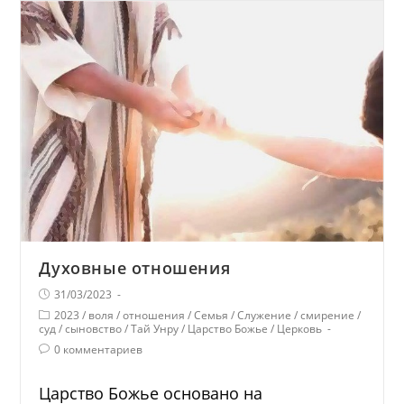
Духовные отношения
31/03/2023
2023
/
воля
/
отношения
/
Семья
/
Служение
/
смирение
/
суд
/
сыновство
/
Тай Унру
/
Царство Божье
/
Церковь
0 комментариев
Царство Божье основано на