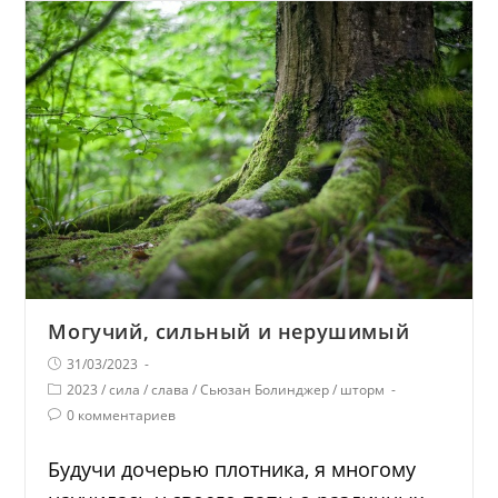
Могучий, сильный и нерушимый
31/03/2023
2023
/
сила
/
слава
/
Сьюзан Болинджер
/
шторм
0 комментариев
Будучи дочерью плотника, я многому