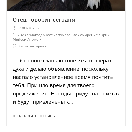
Отец говорит сегодня
31/03/2023
2023
/
благодарность
/
помазание
/
смирение
/
Эрик
Мейсон
/
ярмо
0 комментариев
— Я провозглашаю твоё имя в сферах
духа и делаю объявление, поскольку
настало установленное время почтить
тебя. Пришло время для твоего
продвижения. Народы придут на призыв
и будут привлечены к…
ПРОДОЛЖИТЬ ЧТЕНИЕ