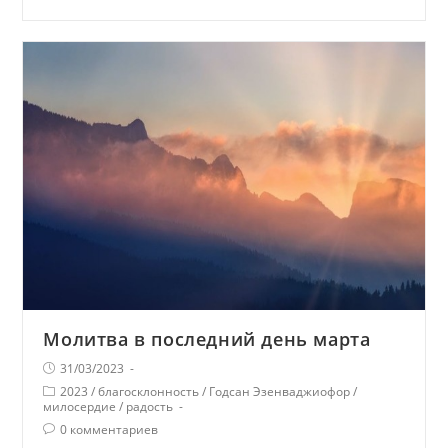
Молитва в последний день марта
31/03/2023
2023
/
благосклонность
/
Годсан Эзенваджиофор
/
милосердие
/
радость
0 комментариев