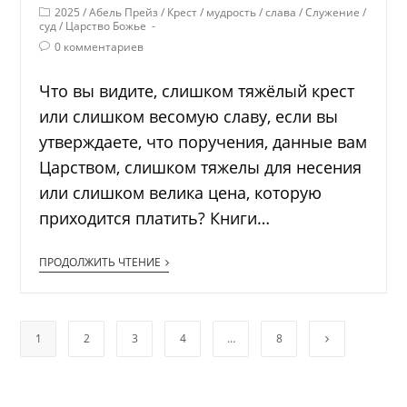
2025
/
Абель Прейз
/
Крест
/
мудрость
/
слава
/
Служение
/
суд
/
Царство Божье
0 комментариев
Что вы видите, слишком тяжёлый крест
или слишком весомую славу, если вы
утверждаете, что поручения, данные вам
Царством, слишком тяжелы для несения
или слишком велика цена, которую
приходится платить? Книги…
ПРОДОЛЖИТЬ ЧТЕНИЕ
1
2
3
4
…
8