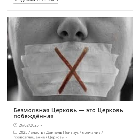
Безмолвная Церковь — это Церковь
побеждённая
26/02/2025
2025
/
власть
/
Даниэль Понтиус
/
молчание
/
провозглашение
/
Церковь