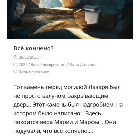
Всё кончено?
26/02/2025
2025
/
Вера
/
воскресение
/
Дана Джарвис
0 комментариев
Тот камень перед могилой Лазаря был
не просто валуном, закрывающим
дверь. Этот камень был надгробием, на
котором было написано: "Здесь
покоится вера Марии и Марфы". Они
подумали, что всё кончено,…