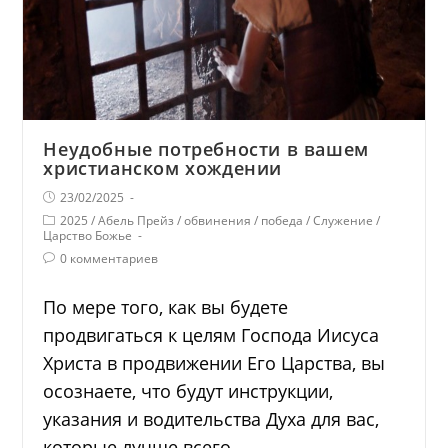
Неудобные потребности в вашем
христианском хождении
23/02/2025
2025
/
Абель Прейз
/
обвинения
/
победа
/
Служение
/
Царство Божье
0 комментариев
По мере того, как вы будете
продвигаться к целям Господа Иисуса
Христа в продвижении Его Царства, вы
осознаете, что будут инструкции,
указания и водительства Духа для вас,
которые лучше всего…