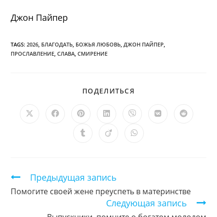
Джон Пайпер
TAGS:
2026
,
БЛАГОДАТЬ
,
БОЖЬЯ ЛЮБОВЬ
,
ДЖОН ПАЙПЕР
,
ПРОСЛАВЛЕНИЕ
,
СЛАВА
,
СМИРЕНИЕ
ПОДЕЛИТЬСЯ
ПОДЕЛИТЬСЯ
ЭТИМ
КОНТЕНТОМ
Открывается
Открывается
Открывается
Открывается
Открывается
Открывается
Открыв
в
в
в
в
в
в
в
новом
новом
новом
новом
новом
новом
новом
Открывается
Открывается
Открывается
окне
окне
окне
окне
окне
окне
окне
в
в
в
новом
новом
новом
окне
окне
окне
Продолжить
Предыдущая запись
чтение
Помогите своей жене преуспеть в материнстве
Следующая запись
Выпускники, помните о богатом молодом