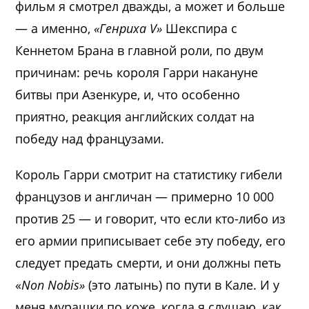
фильм я смотрел дважды, а может и больше
— а именно,
«Генриха V»
Шекспира с
Кеннетом Брана в главной роли, по двум
причинам: речь короля Гарри накануне
битвы при Азенкуре, и, что особенно
приятно, реакция английских солдат на
победу над французами.
Король Гарри смотрит на статистику гибели
французов и англичан — примерно 10 000
против 25 — и говорит, что если кто-либо из
его армии приписывает себе эту победу, его
следует предать смерти, и они должны петь
«
Non Nobis»
(это латынь) по пути в Кале. И у
меня мурашки по коже, когда я слушаю, как