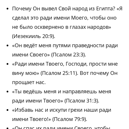
Почему Он вывел Свой народ из Египта? «Я
сделал это ради имени Моего, чтобы оно
не было осквернено в глазах народов»
(
Иезекииль 20:9
).
«Он ведёт меня путями праведности ради
имени Своего» (
Псалом 23:3
).
«Ради имени Твоего, Господи, прости мне
вину мою» (
Псалом 25:11
). Вот почему Он
прощает нас.
«Ты ведёшь меня и направляешь меня
ради имени Твоего» (
Псалом 31:3
).
«Избавь нас и искупи грехи наши ради
имени Твоего!» (
Псалом 79:9
).
«Он спас их ради имени Своего, чтобы