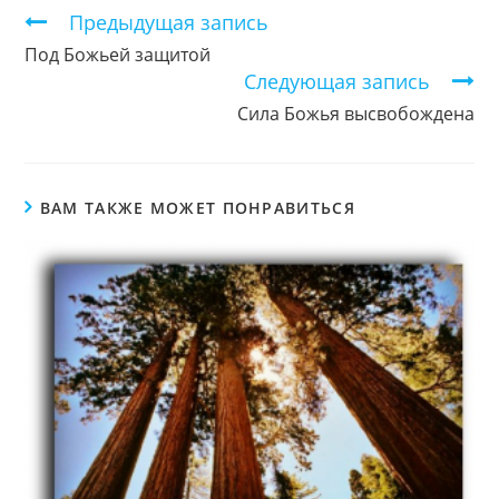
Продолжить
Предыдущая запись
чтение
Под Божьей защитой
Следующая запись
Сила Божья высвобождена
ВАМ ТАКЖЕ МОЖЕТ ПОНРАВИТЬСЯ