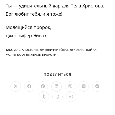
Ты — удивительный дар для Тела Христова.
Бог любит тебя, и я тоже!
Молящийся пророк,
Дженнифер Эйваз
TAGS:
2019
,
АПОСТОЛЫ
,
ДЖЕННИФЕР ЭЙВАЗ
,
ДУХОВНАЯ ВОЙНА
,
МОЛИТВА
,
ОТВЕРЖЕНИЕ
,
ПРОРОКИ
ПОДЕЛИТЬСЯ
ПОДЕЛИТЬСЯ
ЭТИМ
КОНТЕНТОМ
Открывается
Открывается
Открывается
Открывается
Открывается
Открывается
Открыв
в
в
в
в
в
в
в
новом
новом
новом
новом
новом
новом
новом
Открывается
Открывается
Открывается
окне
окне
окне
окне
окне
окне
окне
в
в
в
новом
новом
новом
окне
окне
окне