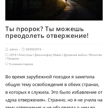
Ты пророк? Ты можешь
преодолеть отвержение!
admin
04/09/2019
2019
/
Апостолы
/
Дженнифер Эйваз
/
Духовная война
/
Молитва
/
Пророки
0 комментариев
Во время зарубежной поездки я заметила
общую тему освобождения в обеих странах,
в которых я служила. Это было избавление от
«духа отвержения». Странно, но я не учила на
тему отвержения и не объявляла о нем во