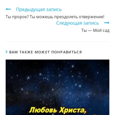
окне
окне
окне
Продолжить
Предыдущая запись
чтение
Ты пророк? Ты можешь преодолеть отвержение!
Следующая запись
Ты — Мой сад
ВАМ ТАКЖЕ МОЖЕТ ПОНРАВИТЬСЯ