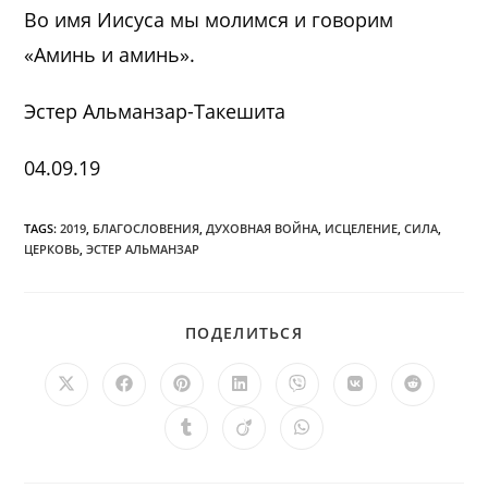
Во имя Иисуса мы молимся и говорим
«Аминь и аминь».
Эстер Альманзар-Такешита
04.09.19
TAGS:
2019
,
БЛАГОСЛОВЕНИЯ
,
ДУХОВНАЯ ВОЙНА
,
ИСЦЕЛЕНИЕ
,
СИЛА
,
ЦЕРКОВЬ
,
ЭСТЕР АЛЬМАНЗАР
ПОДЕЛИТЬСЯ
ПОДЕЛИТЬСЯ
ЭТИМ
КОНТЕНТОМ
Открывается
Открывается
Открывается
Открывается
Открывается
Открывается
Открыв
в
в
в
в
в
в
в
новом
новом
новом
новом
новом
новом
новом
Открывается
Открывается
Открывается
окне
окне
окне
окне
окне
окне
окне
в
в
в
новом
новом
новом