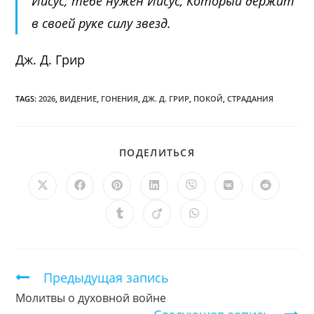
Иисус; тебе нужен Иисус, Который держит
в своей руке силу звезд.
Дж. Д. Грир
TAGS:
2026
,
ВИДЕНИЕ
,
ГОНЕНИЯ
,
ДЖ. Д. ГРИР
,
ПОКОЙ
,
СТРАДАНИЯ
ПОДЕЛИТЬСЯ
ПОДЕЛИТЬСЯ
ЭТИМ
КОНТЕНТОМ
Открывается
Открывается
Открывается
Открывается
Открывается
Открывается
Открыв
в
в
в
в
в
в
в
новом
новом
новом
новом
новом
новом
новом
Открывается
Открывается
Открывается
окне
окне
окне
окне
окне
окне
окне
в
в
в
новом
новом
новом
окне
окне
окне
Продолжить
Предыдущая запись
чтение
Молитвы о духовной войне