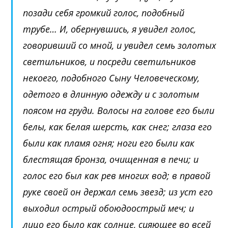
позади себя громкий голос, подобный
трубе… И, обернувшись, я увидел голос,
говоривший со мной, и увидел семь золотых
светильников, и посреди светильников
некоего, подобного Сыну Человеческому,
одетого в длинную одежду и с золотым
поясом на груди. Волосы на голове его были
белы, как белая шерсть, как снег; глаза его
были как пламя огня; ноги его были как
блестящая бронза, очищенная в печи; и
голос его был как рев многих вод; в правой
руке своей он держал семь звезд; из уст его
выходил острый обоюдоострый меч; и
лицо его было как солнце, сияющее во всей