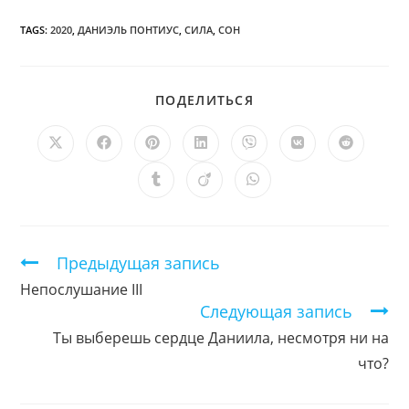
TAGS:
2020
,
ДАНИЭЛЬ ПОНТИУС
,
СИЛА
,
СОН
ПОДЕЛИТЬСЯ
ПОДЕЛИТЬСЯ
ЭТИМ
КОНТЕНТОМ
Открывается
Открывается
Открывается
Открывается
Открывается
Открывается
Открыв
в
в
в
в
в
в
в
новом
новом
новом
новом
новом
новом
новом
Открывается
Открывается
Открывается
окне
окне
окне
окне
окне
окне
окне
в
в
в
новом
новом
новом
окне
окне
окне
Продолжить
Предыдущая запись
чтение
Непослушание III
Следующая запись
Ты выберешь сердце Даниила, несмотря ни на
что?