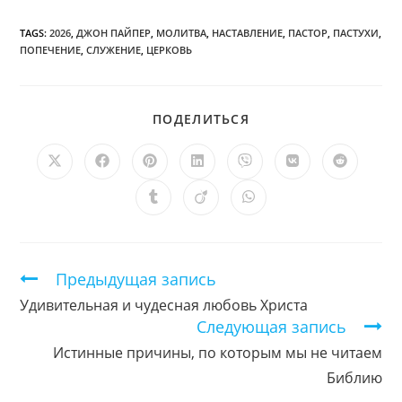
TAGS:
2026
,
ДЖОН ПАЙПЕР
,
МОЛИТВА
,
НАСТАВЛЕНИЕ
,
ПАСТОР
,
ПАСТУХИ
,
ПОПЕЧЕНИЕ
,
СЛУЖЕНИЕ
,
ЦЕРКОВЬ
ПОДЕЛИТЬСЯ
ПОДЕЛИТЬСЯ
ЭТИМ
КОНТЕНТОМ
Открывается
Открывается
Открывается
Открывается
Открывается
Открывается
Открыв
в
в
в
в
в
в
в
новом
новом
новом
новом
новом
новом
новом
Открывается
Открывается
Открывается
окне
окне
окне
окне
окне
окне
окне
в
в
в
новом
новом
новом
окне
окне
окне
Продолжить
Предыдущая запись
чтение
Удивительная и чудесная любовь Христа
Следующая запись
Истинные причины, по которым мы не читаем
Библию