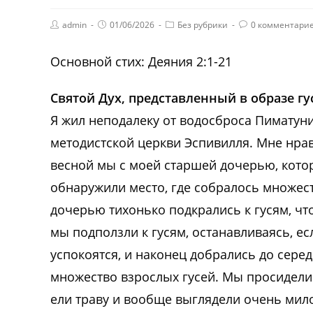
admin
01/06/2026
Без рубрики
0 комментари
Основной стих: Деяния 2:1-21
Святой Дух, представленный в образе гу
Я жил неподалеку от водосброса Пиматун
методистской церкви Эспивилля. Мне нрав
весной мы с моей старшей дочерью, котор
обнаружили место, где собралось множест
дочерью тихонько подкрались к гусям, чт
мы подползли к гусям, останавливаясь, ес
успокоятся, и наконец добрались до середи
множество взрослых гусей. Мы просидели т
ели траву и вообще выглядели очень мило