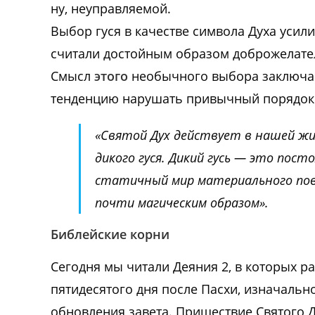
ну, неуправляемой.
Выбор гуся в качестве символа Духа усили
считали достойным образом доброжелател
Смысл
этого
необычного выбора заключаетс
тенденцию нарушать привычный порядок 
«
Святой Дух
действует в нашей жи
дикого гуся. Дикий гусь — это пос
статичный мир материального пов
почти магическим образом».
Библейские корни
Сегодня мы читали Деяния 2, в которых 
пятидесятого дня после Пасхи, изначальн
обновления завета. Пришествие Святого Д