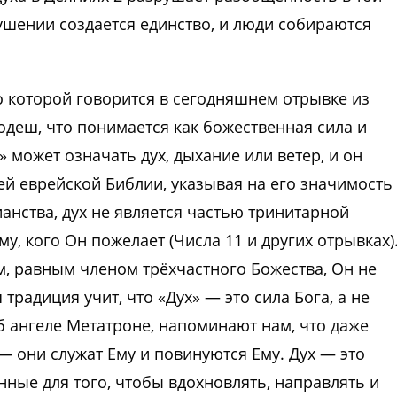
ушении создается единство, и люди собираются
 о которой говорится в сегодняшнем отрывке из
Кодеш, что понимается как божественная сила и
 может означать дух, дыхание или ветер, и он
сей еврейской Библии, указывая на его значимость
ианства, дух не является частью тринитарной
му, кого Он пожелает (Числа 11 и других отрывках)
м, равным членом трёхчастного Божества, Он не
традиция учит, что «Дух» — это сила Бога, а не
б ангеле Метатроне, напоминают нам, что даже
 они служат Ему и повинуются Ему. Дух — это
нные для того, чтобы вдохновлять, направлять и