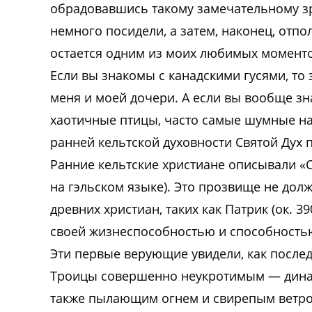
обрадовавшись такому замечательному зр
немного посидели, а затем, наконец, отпо
остается одним из моих любимых моменто
Если вы знакомы с канадскими гусями, то 
меня и моей дочери. А если вы вообще зна
хаотичные птицы, часто самые шумные на 
ранней кельтской духовности Святой Дух п
Ранние
кельтские христиане
описывали «Св
на гэльском языке). Это прозвище не долж
древних христиан, таких как Патрик (ок. 39
своей жизнеспособностью и способностью 
Эти первые верующие увидели, как после
Троицы совершенно неукротимым — динам
также пылающим огнем и свирепым ветром