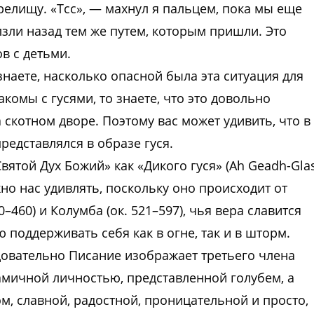
елищу. «Тсс», — махнул я пальцем, пока мы еще
лзли назад тем же путем, которым пришли. Это
в с детьми.
знаете, насколько опасной была эта ситуация для
комы с гусями, то знаете, что это довольно
скотном дворе. Поэтому вас может удивить, что в
редставлялся в образе гуся.
ятой Дух Божий» как «Дикого гуся» (Ah Geadh-Gla
но нас удивлять, поскольку оно происходит от
0–460) и Колумба (ок. 521–597), чья вера славится
поддерживать себя как в огне, так и в шторм.
довательно Писание изображает третьего члена
ичной личностью, представленной голубем, а
, славной, радостной, проницательной и просто,