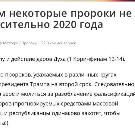
ым некоторые пророки не
сительно 2020 года
ф Маттера
/
Пророки
0 комментариев
лу и действие даров Духа (1 Коринфянам 12-14).
го пророков, уважаемых в различных кругах,
президента Трампа на второй срок. Следовательно
 вере и молиться за разоблачение фальсификаци
боров (прогнозируемых средствами массовой
ы, и республиканцы одинаково захотят, чтобы
а!)