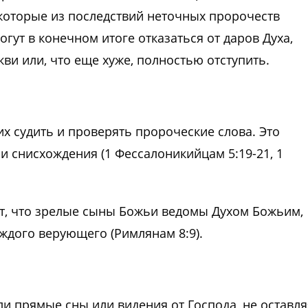
екоторые из последствий неточных пророчеств
гут в конечном итоге отказаться от даров Духа,
ви или, что еще хуже, полностью отступить.
х судить и проверять пророческие слова. Это
 и снисхождения (1 Фессалоникийцам 5:19-21, 1
ит, что зрелые сыны Божьи ведомы Духом Божьим,
аждого верующего (Римлянам 8:9).
и прямые сны или видения от Господа, не оставля