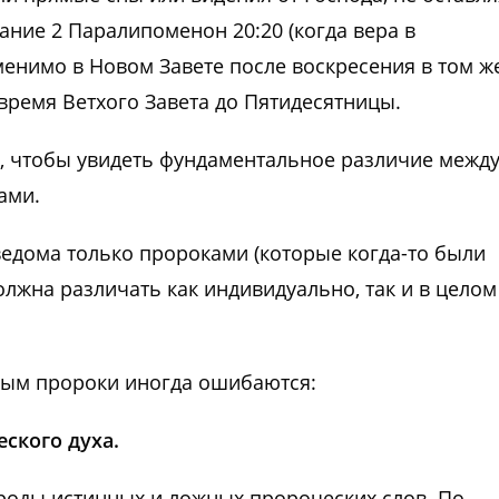
ание 2 Паралипоменон 20:20 (когда вера в
менимо в Новом Завете после воскресения в том ж
время Ветхого Завета до Пятидесятницы.
2, чтобы увидеть фундаментальное различие межд
ами.
ведома только пророками (которые когда-то были
олжна различать как индивидуально, так и в целом
рым пророки иногда ошибаются:
еского духа.
роды истинных и ложных пророческих слов. По