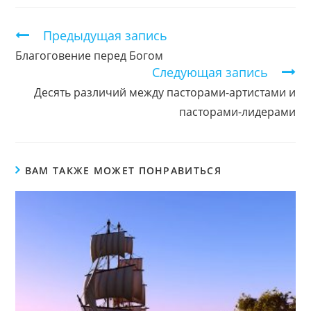
новом
новом
новом
окне
окне
окне
Продолжить
Предыдущая запись
чтение
Благоговение перед Богом
Следующая запись
Десять различий между пасторами-артистами и
пасторами-лидерами
ВАМ ТАКЖЕ МОЖЕТ ПОНРАВИТЬСЯ