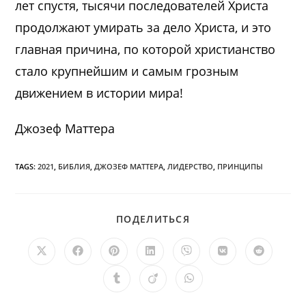
лет спустя, тысячи последователей Христа
продолжают умирать за дело Христа, и это
главная причина, по которой христианство
стало крупнейшим и самым грозным
движением в истории мира!
Джозеф Маттера
TAGS:
2021
,
БИБЛИЯ
,
ДЖОЗЕФ МАТТЕРА
,
ЛИДЕРСТВО
,
ПРИНЦИПЫ
ПОДЕЛИТЬСЯ
ПОДЕЛИТЬСЯ
ЭТИМ
КОНТЕНТОМ
Открывается
Открывается
Открывается
Открывается
Открывается
Открывается
Открыв
в
в
в
в
в
в
в
новом
новом
новом
новом
новом
новом
новом
Открывается
Открывается
Открывается
окне
окне
окне
окне
окне
окне
окне
в
в
в