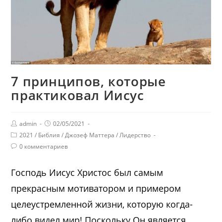
7 принципов, которые
практиковал Иисус
admin
02/05/2021
2021
/
Библия
/
Джозеф Маттера
/
Лидерство
0 комментариев
Господь Иисус Христос был самым
прекрасным мотиватором и примером
целеустремленной жизни, которую когда-
либо видел мир! Поскольку Он является