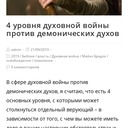
4 уровня духовной войны
против демонических духов
admin
21/09/2019
2019
/
Библия
/
власть
/
Духовная война
/
Майкл Брэдли
/
освобождение
/
помазание
0 комментариев
В сфере духовной войны против
демонических духов, я считаю, что есть 4
основных уровня, с которыми может
столкнуться отдельный верующий – в
зависимости от того, с чем вы можете иметь
дело в ваших настоящих обстоятельствах и