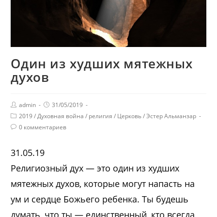
Один из худших мятежных
духов
admin
31/05/2019
2019
/
Духовная война
/
религия
/
Церковь
/
Эстер Альманзар
0 комментариев
31.05.19
Религиозный дух — это один из худших
мятежных духов, которые могут напасть на
ум и сердце Божьего ребенка. Ты будешь
думать, что ты — единственный, кто всегда