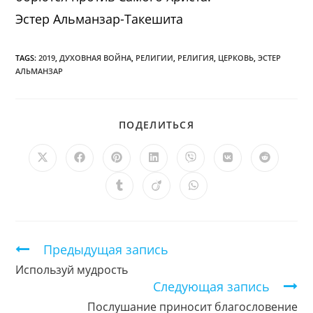
Эстер Альманзар-Такешита
TAGS:
2019
,
ДУХОВНАЯ ВОЙНА
,
РЕЛИГИИ
,
РЕЛИГИЯ
,
ЦЕРКОВЬ
,
ЭСТЕР
АЛЬМАНЗАР
ПОДЕЛИТЬСЯ
ПОДЕЛИТЬСЯ
ЭТИМ
КОНТЕНТОМ
Открывается
Открывается
Открывается
Открывается
Открывается
Открывается
Открыв
в
в
в
в
в
в
в
новом
новом
новом
новом
новом
новом
новом
Открывается
Открывается
Открывается
окне
окне
окне
окне
окне
окне
окне
в
в
в
новом
новом
новом
окне
окне
окне
Продолжить
Предыдущая запись
чтение
Используй мудрость
Следующая запись
Послушание приносит благословение