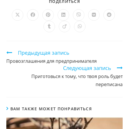
ПОДЕЛИТЬСЯ
ПОДЕЛИТЬСЯ
ЭТИМ
КОНТЕНТОМ
Открывается
Открывается
Открывается
Открывается
Открывается
Открывается
Открыв
в
в
в
в
в
в
в
новом
новом
новом
новом
новом
новом
новом
Открывается
Открывается
Открывается
окне
окне
окне
окне
окне
окне
окне
в
в
в
новом
новом
новом
окне
окне
окне
Продолжить
Предыдущая запись
чтение
Провозглашения для предпринимателя
Следующая запись
Приготовься к тому, что твоя роль будет
переписана
ВАМ ТАКЖЕ МОЖЕТ ПОНРАВИТЬСЯ