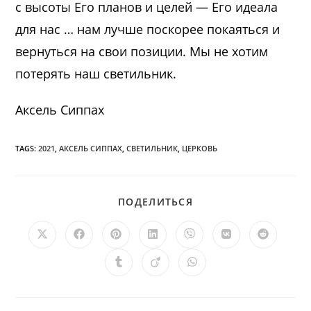
с высоты Его планов и целей — Его идеала
для нас … нам лучше поскорее покаяться и
вернуться на свои позиции. Мы не хотим
потерять наш светильник.
Аксель Сиппах
TAGS:
2021
,
АКСЕЛЬ СИППАХ
,
СВЕТИЛЬНИК
,
ЦЕРКОВЬ
ПОДЕЛИТЬСЯ
ПОДЕЛИТЬСЯ
ЭТИМ
КОНТЕНТОМ
Открывается
Открывается
Открывается
Открывается
Открывается
Открывается
Открыв
в
в
в
в
в
в
в
новом
новом
новом
новом
новом
новом
новом
Открывается
Открывается
Открывается
окне
окне
окне
окне
окне
окне
окне
в
в
в
новом
новом
новом
окне
окне
окне