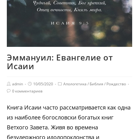
Эммануил: Евангелие от
Исаии
admin
10/05/2020
Апологетика
/
Библия
/
Рождество
0 комментариев
Книга Исаии часто рассматривается как одна
из наиболее богословски богатых книг
Ветхого Завета. Живя во времена
безудержного идолопоклонства и