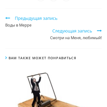
окне
окне
окне
окне
окне
окне
окне
в
в
в
новом
новом
новом
окне
окне
окне
Продолжить
Предыдущая запись
чтение
Воды в Мерре
Следующая запись
Смотри на Меня, любимый!
ВАМ ТАКЖЕ МОЖЕТ ПОНРАВИТЬСЯ