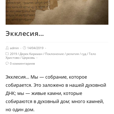
Экклесия…
admin
14/04/2019
2019
/
Дерек Киркман
/
Поклонение
/
религия
/
суд
/
Тело
Христово
/
Церковь
0 комментариев
Экклесия… Мы — собрание, которое
собирается. Это заложено в нашей духовной
ДНК; мы — живые камни, которые
собираются в духовный дом; много камней,
но один дом.