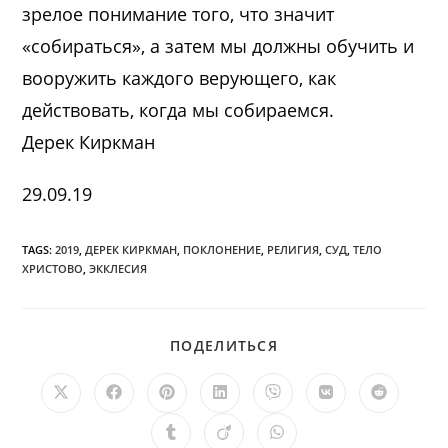
зрелое понимание того, что значит
«собираться», а затем мы должны обучить и
вооружить каждого верующего, как
действовать, когда мы собираемся.
Дерек Киркман
29.09.19
TAGS:
2019
,
ДЕРЕК КИРКМАН
,
ПОКЛОНЕНИЕ
,
РЕЛИГИЯ
,
СУД
,
ТЕЛО
ХРИСТОВО
,
ЭККЛЕСИЯ
ПОДЕЛИТЬСЯ
ПОДЕЛИТЬСЯ
ЭТИМ
КОНТЕНТОМ
Открывается
Открывается
Открывается
Открывается
Открывается
Открывается
Открыв
в
в
в
в
в
в
в
новом
новом
новом
новом
новом
новом
новом
Открывается
Открывается
Открывается