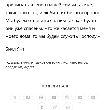
принимать членов нашей семьи такими,
какие они есть, и любить их безоговорочно.
Мы будем относиться к ним так, как будто
они уже спасены. Что же касается меня и
моего дома, то мы будем служить Господу!»
Билл Янт
TAGS:
2020
,
БИЛЛ ЯНТ
,
ДУХОВНАЯ ВОЙНА
,
МОЛИТВА
,
НАРОД
,
ОБОДРЕНИЕ
,
ЧУДЕСА
ПОДЕЛИТЬСЯ
ПОДЕЛИТЬСЯ
ЭТИМ
КОНТЕНТОМ
Открывается
Открывается
Открывается
Открывается
Открывается
Открывается
Открыв
в
в
в
в
в
в
в
новом
новом
новом
новом
новом
новом
новом
Открывается
Открывается
Открывается