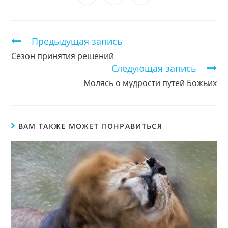
окне
окне
окне
окне
окне
окне
окне
в
в
в
новом
новом
новом
окне
окне
окне
Продолжить
Предыдущая запись
чтение
Сезон принятия решений
Следующая запись
Молясь о мудрости путей Божьих
ВАМ ТАКЖЕ МОЖЕТ ПОНРАВИТЬСЯ