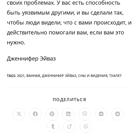
своих проблемах. У вас есть способность
быть уязвимым другими, и вы сделали так,
чтобы люди видели, что с вами происходит, и
действительно помогали вам, если вам это
нужно.
Дженнифер Эйваз
TAGS:
2021
,
ВАННАЯ
,
ДЖЕННИФЕР ЭЙВАЗ
,
СНЫ И ВИДЕНИЯ
,
ТУАЛЕТ
ПОДЕЛИТЬСЯ
ПОДЕЛИТЬСЯ
ЭТИМ
КОНТЕНТОМ
Открывается
Открывается
Открывается
Открывается
Открывается
Открывается
Открыв
в
в
в
в
в
в
в
новом
новом
новом
новом
новом
новом
новом
Открывается
Открывается
Открывается
окне
окне
окне
окне
окне
окне
окне
в
в
в