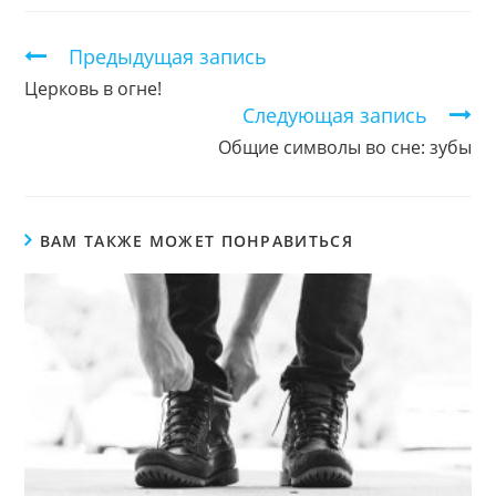
новом
новом
новом
окне
окне
окне
Продолжить
Предыдущая запись
чтение
Церковь в огне!
Следующая запись
Общие символы во сне: зубы
ВАМ ТАКЖЕ МОЖЕТ ПОНРАВИТЬСЯ