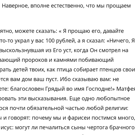
. Наверное, вполне естественно, что мы прощаем
оятно, можете сказать: « Я прощаю его, давайте
то‑то украл у вас 100 рублей, а я сказал: «Ничего, Я
выскользнувшая из Его уст, когда Он смотрел на
бивающий пророков и камнями побивающий
рать детей твоих, как птица собирает птенцов свои
яется вам дом ваш пуст. Ибо сказываю вам: не
ете: благословен Грядый во имя Господне!» Матфе
ировать эти высказывания. Еще одно любопытное
ося почти обязательной частью любой религии:
 и говорят: почему мы и фарисеи постимся много
Иисус: могут ли печалиться сыны чертога брачного