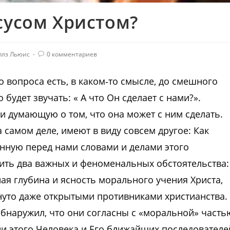
сусом Христом?
плз Льюис
0 комментариев
о вопроса есть, в каком‑то смысле, до смешного
будет звучать: « А что Он сделает с нами?».
 и думающую о том, что она может с ним сделать.
 самом деле, имеют в виду совсем другое: Как
нную перед нами словами и делами этого
ить два важных и феноменальных обстоятельства:
ая глубина и ясность морального учения Христа,
нуто даже открытыми противниками христианства.
бнаружил, что они согласны с «моральной» часть
нии этого Человека и Его ближайших последователе