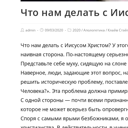
Что нам делать с Ии
admin
09/03/2020
2020
/
Апологетика
/
Клайв Стэй
Что нам делать с Иисусом Христом? У этог
наивная сторона. По‑настоящему серьезно 
Представьте себе муху, сидящую на слоне
Наверное, люди, задающие этот вопрос, на
решить историческую проблему, поставле
Человека?». Эта проблема должна примир
С одной стороны — почти всеми признанн
которое не может всерьез быть опроверг
Споря с самыми ярыми безбожниками, я о
христианства. В действительности, в уче