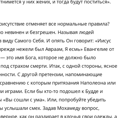
тнимется у них жених, и тогда будут поститься».
присутствие отменяет все нормальные правила?
но невинен и безгрешен. Называя людей
 виду Самого Себя. И опять Он говорит: «Иисус
 прежде нежели был Авраам, Я есмь» Евангелие от
 — это имя Бога, которое не должно было
под страхом смерти. Итак, с одной стороны, ясное
енности. С другой претензии, напоминающие
 сравнению с которым притязания Наполеона или
и играми. Если бы кто‑то подошел к Будде и
ы «Вы сошли с ума». Или, попробуйте убедить
 бы услышали смех. Задав Мохамеду вопрос,
аверное, как он раздирает в клочья свои одежды, а