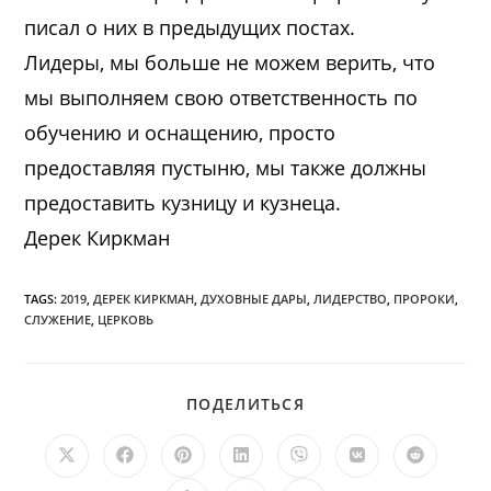
писал о них в предыдущих постах.
Лидеры, мы больше не можем верить, что
мы выполняем свою ответственность по
обучению и оснащению, просто
предоставляя пустыню, мы также должны
предоставить кузницу и кузнеца.
Дерек Киркман
TAGS:
2019
,
ДЕРЕК КИРКМАН
,
ДУХОВНЫЕ ДАРЫ
,
ЛИДЕРСТВО
,
ПРОРОКИ
,
СЛУЖЕНИЕ
,
ЦЕРКОВЬ
ПОДЕЛИТЬСЯ
ПОДЕЛИТЬСЯ
ЭТИМ
КОНТЕНТОМ
Открывается
Открывается
Открывается
Открывается
Открывается
Открывается
Открыв
в
в
в
в
в
в
в