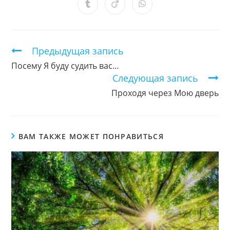
новом
новом
новом
новом
новом
новом
новом
Открывается
Открывается
Открывается
окне
окне
окне
окне
окне
окне
окне
в
в
в
новом
новом
новом
окне
окне
окне
Продолжить
Предыдущая запись
чтение
Посему Я буду судить вас…
Следующая запись
Проходя через Мою дверь
ВАМ ТАКЖЕ МОЖЕТ ПОНРАВИТЬСЯ