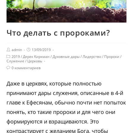
Что делать с пророками?
admin
13/09/2019
2019
/
Дерек Киркман
/
Духовные дары
/
Лидерство
/
Пророки
/
Служение
/
Церковь
0 комментариев
Даже в церквях, которые полностью
принимают дары служения, описанные в 4-й
главе к Ефесянам, обычно почти нет попыток
понять, кто такие пророки и для чего они
формируются и взращиваются. Это
контрастирует с желанием Бога, чтобы