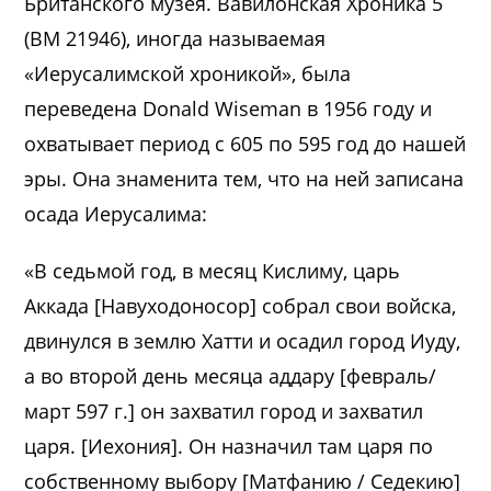
Британского музея. Вавилонская Хроника 5
(BM 21946), иногда называемая
«Иерусалимской хроникой», была
переведена Donald Wiseman в 1956 году и
охватывает период с 605 по 595 год до нашей
эры. Она знаменита тем, что на ней записана
осада Иерусалима:
«В седьмой год, в месяц Кислиму, царь
Аккада [Навуходоносор] собрал свои войска,
двинулся в землю Хатти и осадил город Иуду,
а во второй день месяца аддару [февраль/
март 597 г.] он захватил город и захватил
царя. [Иехония]. Он назначил там царя по
собственному выбору [Матфанию / Седекию]