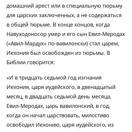
домашний арест или в специальную тюрьму
для царских заключенных, а не содержаться
в общей тюрьме. В конце концов, когда
Навуходоносор умер и его сын Евил-Меродах
(«Авил-Мардук» по-вавилонски) стал царем,
Иехония был освобожден из тюрьмы. В
Библии говорится:
«И в тридцать седьмой год изгнания
Иехония, царя иудейского, в двенадцатый
месяц, в двадцать седьмой день месяца,
Евил-Меродах, царь вавилонский, в год,
когда он начал царствовать, милостиво
освободил Иехонию, царя иудейского, из