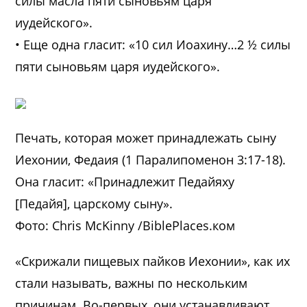
силы масла пяти сыновьям царя
иудейского».
• Еще одна гласит: «10 сил Иоахину…2 ½ силы
пяти сыновьям царя иудейского».
Печать, которая может принадлежать сыну
Иехонии, Федаия (1 Паралипоменон 3:17-18).
Она гласит: «Принадлежит Педайяху
[Педайя], царскому сыну».
Фото: Chris McKinny /BiblePlaces.ком
«Скрижали пищевых пайков Иехонии», как их
стали называть, важны по нескольким
причинам. Во-первых, они устанавливают,