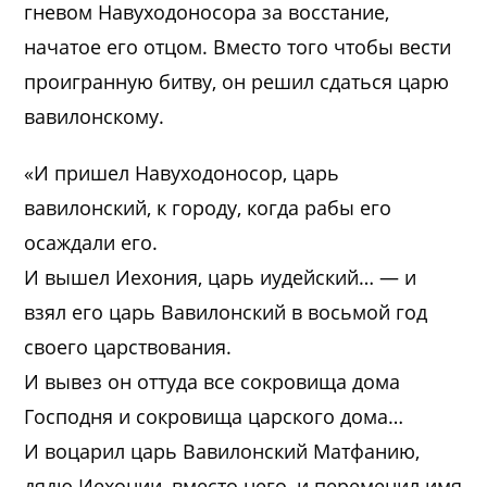
гневом Навуходоносора за восстание,
начатое его отцом. Вместо того чтобы вести
проигранную битву, он решил сдаться царю
вавилонскому.
«И пришел Навуходоносор, царь
вавилонский, к городу, когда рабы его
осаждали его.
И вышел Иехония, царь иудейский… — и
взял его царь Вавилонский в восьмой год
своего царствования.
И вывез он оттуда все сокровища дома
Господня и сокровища царского дома…
И воцарил царь Вавилонский Матфанию,
дядю Иехонии, вместо него, и переменил имя