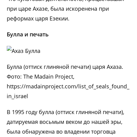
при царе Ахазе, была искоренена при
реформах царя Езекии.
Булла и печать
Булла (оттиск глиняной печати) царя Ахаза.
Фото: The Madain Project,
https://madainproject.com/list_of_seals_found_
in_israel
В 1995 году булла (оттиск глиняной печати),
датируемая восьмым веком до нашей эры,
была обнаружена во владении торговца