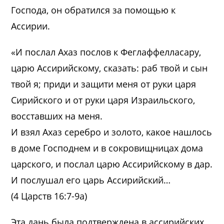
Господа, он обратился за помощью к
Ассирии.
«И послал Ахаз послов к Феглаффелласару,
царю Ассирийскому, сказать: раб твой и сын
твой я; приди и защити меня от руки царя
Сирийского и от руки царя Израильского,
восставших на меня.
И взял Ахаз серебро и золото, какое нашлось
в доме Господнем и в сокровищницах дома
царского, и послал царю Ассирийскому в дар.
И послушал его царь Ассирийский…
(4 Царств 16:7-9а)
Эта дань была подтверждена в ассирийских