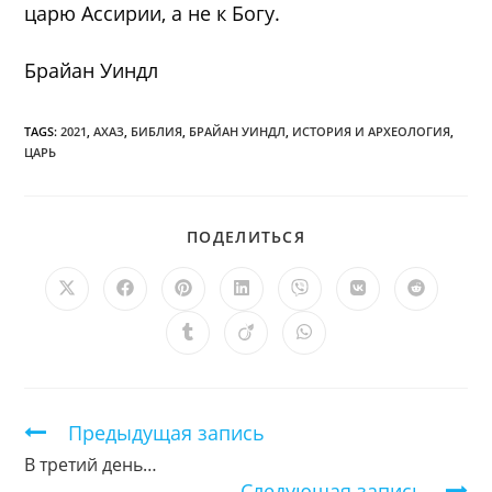
царю Ассирии, а не к Богу.
Брайан Уиндл
TAGS:
2021
,
АХАЗ
,
БИБЛИЯ
,
БРАЙАН УИНДЛ
,
ИСТОРИЯ И АРХЕОЛОГИЯ
,
ЦАРЬ
ПОДЕЛИТЬСЯ
ПОДЕЛИТЬСЯ
ЭТИМ
КОНТЕНТОМ
Открывается
Открывается
Открывается
Открывается
Открывается
Открывается
Открыв
в
в
в
в
в
в
в
новом
новом
новом
новом
новом
новом
новом
Открывается
Открывается
Открывается
окне
окне
окне
окне
окне
окне
окне
в
в
в
новом
новом
новом
окне
окне
окне
Продолжить
Предыдущая запись
чтение
В третий день…
Следующая запись