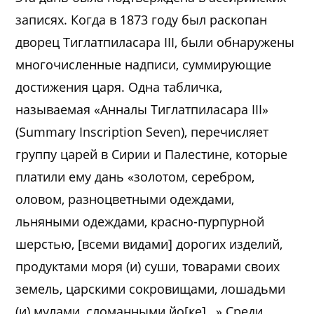
записях. Когда в 1873 году был раскопан
дворец Тиглатпиласара III, были обнаружены
многочисленные надписи, суммирующие
достижения царя. Одна табличка,
называемая «Анналы Тиглатпиласара III»
(Summary Inscription Seven), перечисляет
группу царей в Сирии и Палестине, которые
платили ему дань «золотом, серебром,
оловом, разноцветными одеждами,
льняными одеждами, красно-пурпурной
шерстью, [всеми видами] дорогих изделий,
продуктами моря (и) суши, товарами своих
земель, царскими сокровищами, лошадьми
(и) мулами, сломанными йо[ке]…» Среди