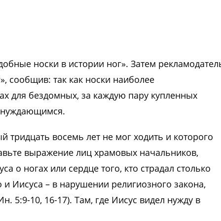
добные носки в истории ног». Затем рекламодател
, сообщив: так как носки наиболее
х для бездомных, за каждую пару купленных
у нуждающимся.
й тридцать восемь лет не мог ходить и которого
ставьте выражение лиц храмовых начальников,
са о ногах или сердце того, кто страдал столько
о и Иисуса – в нарушении религиозного закона,
 5:9-10, 16-17). Там, где Иисус видел нужду в