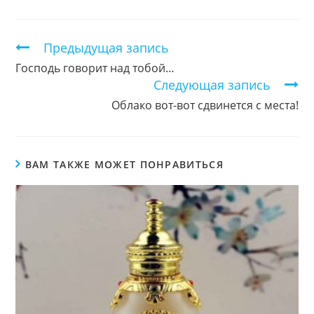
в
в
в
новом
новом
новом
окне
окне
окне
Продолжить
Предыдущая запись
чтение
Господь говорит над тобой…
Следующая запись
Облако вот-вот сдвинется с места!
ВАМ ТАКЖЕ МОЖЕТ ПОНРАВИТЬСЯ