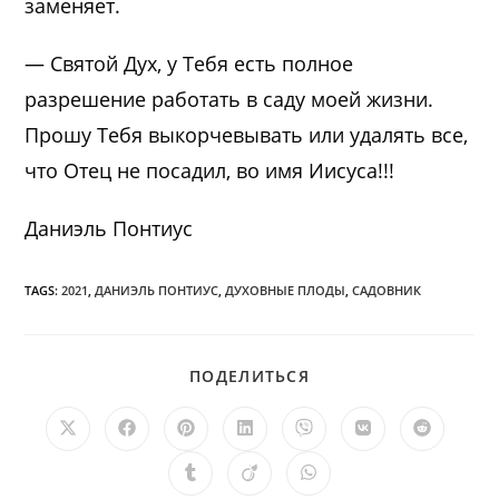
заменяет.
— Святой Дух, у Тебя есть полное
разрешение работать в саду моей жизни.
Прошу Тебя выкорчевывать или удалять все,
что Отец не посадил, во имя Иисуса!!!
Даниэль Понтиус
TAGS:
2021
,
ДАНИЭЛЬ ПОНТИУС
,
ДУХОВНЫЕ ПЛОДЫ
,
САДОВНИК
ПОДЕЛИТЬСЯ
ПОДЕЛИТЬСЯ
ЭТИМ
КОНТЕНТОМ
Открывается
Открывается
Открывается
Открывается
Открывается
Открывается
Открыв
в
в
в
в
в
в
в
новом
новом
новом
новом
новом
новом
новом
Открывается
Открывается
Открывается
окне
окне
окне
окне
окне
окне
окне