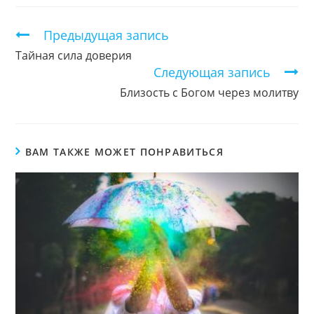
новом
новом
новом
окне
окне
окне
Продолжить
Предыдущая запись
чтение
Тайная сила доверия
Следующая запись
Близость с Богом через молитву
ВАМ ТАКЖЕ МОЖЕТ ПОНРАВИТЬСЯ