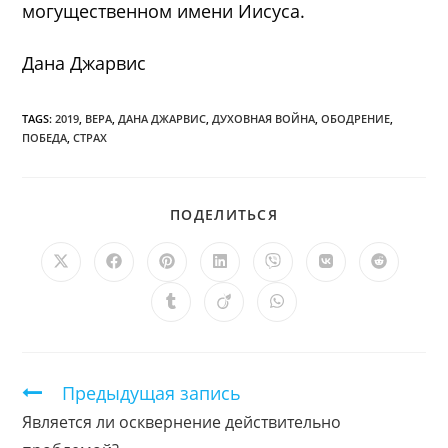
могущественном имени Иисуса.
Дана Джарвис
TAGS:
2019
,
ВЕРА
,
ДАНА ДЖАРВИС
,
ДУХОВНАЯ ВОЙНА
,
ОБОДРЕНИЕ
,
ПОБЕДА
,
СТРАХ
ПОДЕЛИТЬСЯ
ПОДЕЛИТЬСЯ
ЭТИМ
КОНТЕНТОМ
Открывается
Открывается
Открывается
Открывается
Открывается
Открывается
Открыв
в
в
в
в
в
в
в
новом
новом
новом
новом
новом
новом
новом
Открывается
Открывается
Открывается
окне
окне
окне
окне
окне
окне
окне
в
в
в
новом
новом
новом
окне
окне
окне
Продолжить
Предыдущая запись
чтение
Является ли осквернение действительно