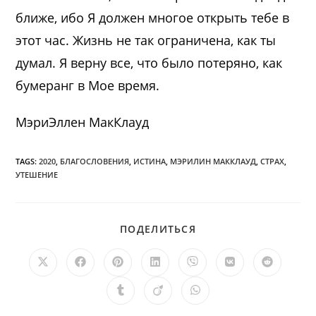
ближе, ибо Я должен многое открыть тебе в
этот час. Жизнь не так ограничена, как ты
думал. Я верну все, что было потеряно, как
бумеранг в Мое время.
МэриЭллен МакКлауд
TAGS:
2020
,
БЛАГОСЛОВЕНИЯ
,
ИСТИНА
,
МЭРИЛИН МАККЛАУД
,
СТРАХ
,
УТЕШЕНИЕ
ПОДЕЛИТЬСЯ
ПОДЕЛИТЬСЯ
ЭТИМ
КОНТЕНТОМ
Открывается
Открывается
Открывается
Открывается
Открывается
Открывается
Открыв
в
в
в
в
в
в
в
новом
новом
новом
новом
новом
новом
новом
Открывается
Открывается
Открывается
окне
окне
окне
окне
окне
окне
окне
в
в
в