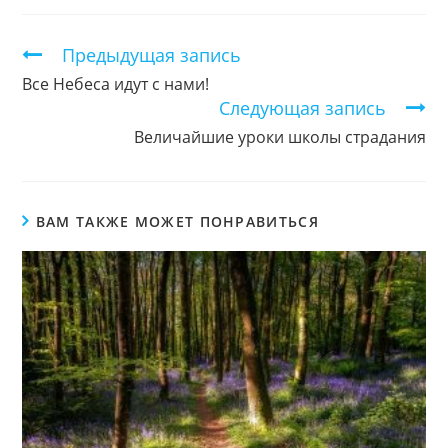
новом
новом
новом
окне
окне
окне
Продолжить
Предыдущая запись
чтение
Все Небеса идут с нами!
Следующая запись
Величайшие уроки школы страдания
ВАМ ТАКЖЕ МОЖЕТ ПОНРАВИТЬСЯ