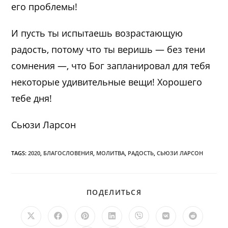
его проблемы!
И пусть ты испытаешь возрастающую
радость, потому что ты веришь — без тени
сомнения —, что Бог запланировал для тебя
некоторые удивительные вещи! Хорошего
тебе дня!
Сьюзи Ларсон
TAGS:
2020
,
БЛАГОСЛОВЕНИЯ
,
МОЛИТВА
,
РАДОСТЬ
,
СЬЮЗИ ЛАРСОН
ПОДЕЛИТЬСЯ
ПОДЕЛИТЬСЯ
ЭТИМ
КОНТЕНТОМ
Открывается
Открывается
Открывается
Открывается
Открывается
Открывается
Открыв