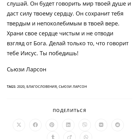
слушай. Он будет говорить мир твоей душе и
даст силу твоему сердцу. Он сохранит тебя
твердым и непоколебимым в твоей вере.
Храни свое сердце чистым и не отводи
взгляд от Бога. Делай только то, что говорит
тебе Иисус. Ты победишь!
Сьюзи Ларсон
TAGS:
2020
,
БЛАГОСЛОВЕНИЯ
,
СЬЮЗИ ЛАРСОН
ПОДЕЛИТЬСЯ
ПОДЕЛИТЬСЯ
ЭТИМ
КОНТЕНТОМ
Открывается
Открывается
Открывается
Открывается
Открывается
Открывается
Открыв
в
в
в
в
в
в
в
новом
новом
новом
новом
новом
новом
новом