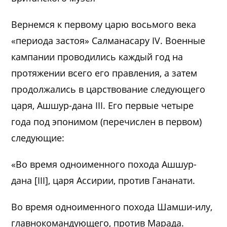
Вернемся к первому царю восьмого века
«периода застоя» Салманасару IV. Военные
кампании проводились каждый год на
протяжении всего его правления, а затем
продолжались в царствование следующего
царя, Ашшур-дана III. Его первые четыре
года под эпонимом (перечислен в первом)
следующие:
«Во время одноименного похода Ашшур-
дана [III], царя Ассирии, против Гананати.
Во время одноименного похода Шамши-илу,
главнокомандующего, против Марада.