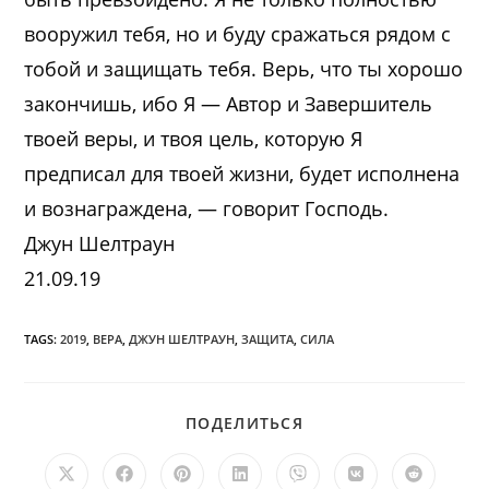
вооружил тебя, но и буду сражаться рядом с
тобой и защищать тебя. Верь, что ты хорошо
закончишь, ибо Я — Автор и Завершитель
твоей веры, и твоя цель, которую Я
предписал для твоей жизни, будет исполнена
и вознаграждена, — говорит Господь.
Джун Шелтраун
21.09.19
TAGS:
2019
,
ВЕРА
,
ДЖУН ШЕЛТРАУН
,
ЗАЩИТА
,
СИЛА
ПОДЕЛИТЬСЯ
ПОДЕЛИТЬСЯ
ЭТИМ
КОНТЕНТОМ
Открывается
Открывается
Открывается
Открывается
Открывается
Открывается
Открыв