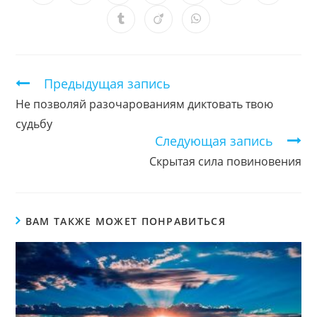
в
в
в
в
в
в
в
новом
новом
новом
новом
новом
новом
новом
Открывается
Открывается
Открывается
окне
окне
окне
окне
окне
окне
окне
в
в
в
новом
новом
новом
окне
окне
окне
Продолжить
Предыдущая запись
чтение
Не позволяй разочарованиям диктовать твою
судьбу
Следующая запись
Скрытая сила повиновения
ВАМ ТАКЖЕ МОЖЕТ ПОНРАВИТЬСЯ