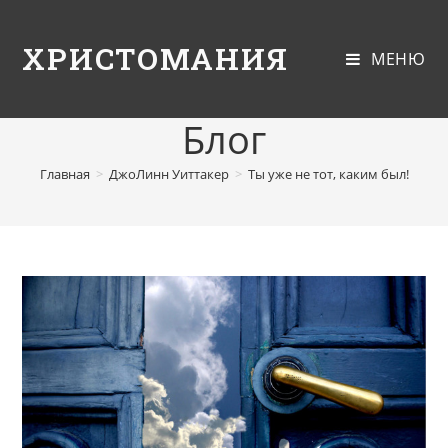
ХРИСТОМАНИЯ
МЕНЮ
Блог
Главная
>
ДжоЛинн Уиттакер
>
Ты уже не тот, каким был!