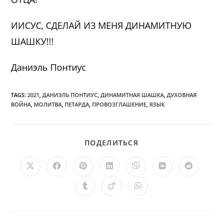
ИИСУС, СДЕЛАЙ ИЗ МЕНЯ ДИНАМИТНУЮ
ШАШКУ!!!
Даниэль Понтиус
TAGS:
2021
,
ДАНИЭЛЬ ПОНТИУС
,
ДИНАМИТНАЯ ШАШКА
,
ДУХОВНАЯ
ВОЙНА
,
МОЛИТВА
,
ПЕТАРДА
,
ПРОВОЗГЛАШЕНИЕ
,
ЯЗЫК
ПОДЕЛИТЬСЯ
ПОДЕЛИТЬСЯ
ЭТИМ
КОНТЕНТОМ
Открывается
Открывается
Открывается
Открывается
Открывается
Открывается
Открыв
в
в
в
в
в
в
в
новом
новом
новом
новом
новом
новом
новом
Открывается
Открывается
Открывается
окне
окне
окне
окне
окне
окне
окне
в
в
в
новом
новом
новом
окне
окне
окне