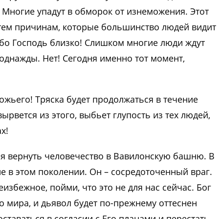
т. Многие упадут в обморок от изнеможения. Этот
о тем причинам, которые большинство людей видит 
ибо Господь близко! Слишком многие люди ждут
 однажды. Нет! Сегодня именно тот момент,
Божьего! Тряска будет продолжаться в течение
ырвется из этого, выбьет глупость из тех людей,
х!
ся вернуть человечество в Вавилонскую башню. В
ие в этом поколении. Он – сосредоточенный враг.
избежное, пойми, что это не для нас сейчас. Бог
 мира, и дьявол будет по-прежнему оттеснен
оставаться в согласии с Его планами и перестать