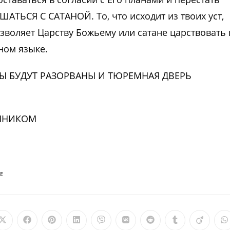
АТЬСЯ С САТАНОЙ. То, что исходит из твоих уст,
озволяет Царству Божьему или сатане царствовать 
ном языке.
Ы БУДУТ РАЗОРВАНЫ И ТЮРЕМНАЯ ДВЕРЬ
ЕННИКОМ
Е
Открывается
Открывается
Открывается
Открывается
Открывается
Открывается
Открывается
Открываетс
Откры
О