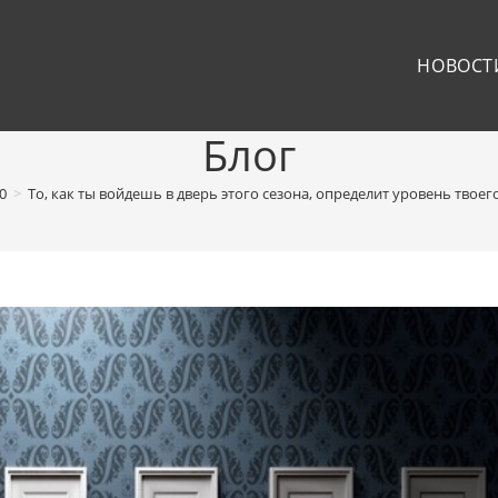
НОВОСТ
Блог
0
>
То, как ты войдешь в дверь этого сезона, определит уровень твое