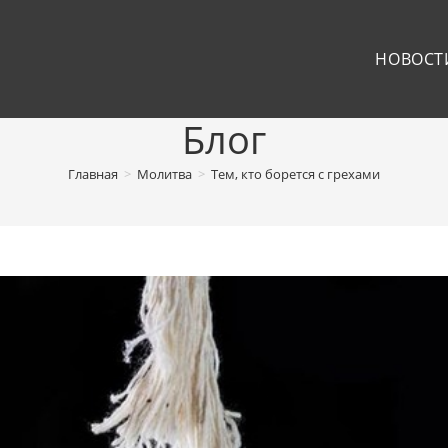
НОВОСТ
Блог
Главная
>
Молитва
>
Тем, кто борется с грехами