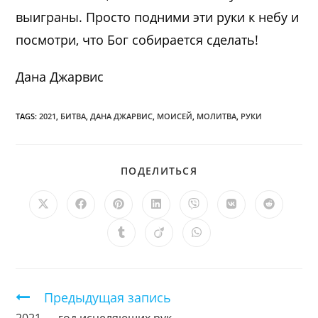
выиграны. Просто подними эти руки к небу и
посмотри, что Бог собирается сделать!
Дана Джарвис
TAGS:
2021
,
БИТВА
,
ДАНА ДЖАРВИС
,
МОИСЕЙ
,
МОЛИТВА
,
РУКИ
ПОДЕЛИТЬСЯ
ПОДЕЛИТЬСЯ
ЭТИМ
КОНТЕНТОМ
Открывается
Открывается
Открывается
Открывается
Открывается
Открывается
Открыв
в
в
в
в
в
в
в
новом
новом
новом
новом
новом
новом
новом
Открывается
Открывается
Открывается
окне
окне
окне
окне
окне
окне
окне
в
в
в
новом
новом
новом
окне
окне
окне
Продолжить
Предыдущая запись
чтение
2021 — год исцеляющих рук