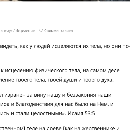
Понтиус
/
Исцеление
0 комментариев
идеть, как у людей исцеляются их тела, но они по
к исцелению физического тела, на самом деле
ение твоего тела, твоей души и твоего духа.
л изранен за вину нашу и беззакония наши;
ира и благоденствия для нас было на Нем, и
сь и стали целостными». Исаия 53:5
твенном] теле на древе [как на жертвеннике и