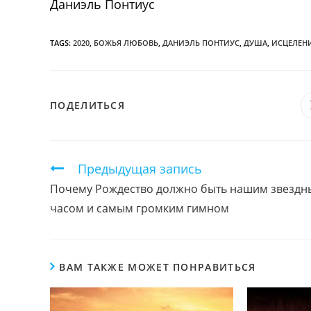
Даниэль Понтиус
TAGS:
2020
,
БОЖЬЯ ЛЮБОВЬ
,
ДАНИЭЛЬ ПОНТИУС
,
ДУША
,
ИСЦЕЛЕН
ПОДЕЛИТЬСЯ
ПОДЕЛИТЬСЯ
ЭТИМ
КОНТЕНТОМ
Продолжить
Предыдущая запись
чтение
Почему Рождество должно быть нашим звезд
часом и самым громким гимном
ВАМ ТАКЖЕ МОЖЕТ ПОНРАВИТЬСЯ