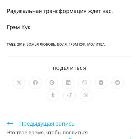
Радикальная трансформация ждет вас.
Грэм Кук
TAGS:
2019
,
БОЖЬЯ ЛЮБОВЬ
,
ВОЛЯ
,
ГРЭМ КУК
,
МОЛИТВА
ПОДЕЛИТЬСЯ
ПОДЕЛИТЬСЯ
ЭТИМ
КОНТЕНТОМ
Открывается
Открывается
Открывается
Открывается
Открывается
Открывается
Открыв
в
в
в
в
в
в
в
новом
новом
новом
новом
новом
новом
новом
Открывается
Открывается
Открывается
окне
окне
окне
окне
окне
окне
окне
в
в
в
новом
новом
новом
окне
окне
окне
Продолжить
Предыдущая запись
чтение
Это твое время, чтобы появиться