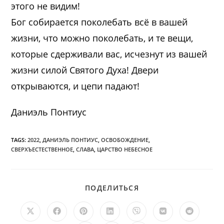
этого не видим!
Бог собирается поколебать всё в вашей
жизни, что можно поколебать, и те вещи,
которые сдерживали вас, исчезнут из вашей
жизни силой Святого Духа! Двери
открываются, и цепи падают!
Даниэль Понтиус
TAGS:
2022
,
ДАНИЭЛЬ ПОНТИУС
,
ОСВОБОЖДЕНИЕ
,
СВЕРХЪЕСТЕСТВЕННОЕ
,
СЛАВА
,
ЦАРСТВО НЕБЕСНОЕ
ПОДЕЛИТЬСЯ
ПОДЕЛИТЬСЯ
ЭТИМ
КОНТЕНТОМ
Открывается
Открывается
Открывается
Открывается
Открывается
Открывается
Открыв