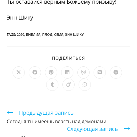
Ты оставайся верным Божьему призыву!
Энн Шику
TAGS:
2020
,
БИБЛИЯ
,
ПЛОД
,
СЕМЯ
,
ЭНН ШИКУ
ПОДЕЛИТЬСЯ
ПОДЕЛИТЬСЯ
ЭТИМ
КОНТЕНТОМ
Открывается
Открывается
Открывается
Открывается
Открывается
Открывается
Открыв
в
в
в
в
в
в
в
новом
новом
новом
новом
новом
новом
новом
Открывается
Открывается
Открывается
окне
окне
окне
окне
окне
окне
окне
в
в
в
новом
новом
новом
окне
окне
окне
Продолжить
Предыдущая запись
чтение
Сегодня ты имеешь власть над демонами
Следующая запись