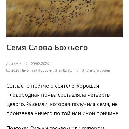
Семя Слова Божьего
admin
29/02/2020
2020
/
Библия
/
Пророки
/
Энн Шику
0 комментариев
Согласно притче о сеятеле, хорошая,
плодородная почва составляла четверть
целого. ¾ земли, которая получила семя, не
произвела ничего по той или иной причине.
Поэтому, будучи сосудом или рупором