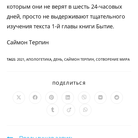
которым они не верят в шесть 24-часовых
дней, просто не выдерживают тщательного
изучения текста 1-й главы книги Бытие.
Саймон Терпин
TAGS:
2021
,
АПОЛОГЕТИКА
,
ДЕНЬ
,
САЙМОН ТЕРПИН
,
СОТВОРЕНИЕ МИРА
ПОДЕЛИТЬСЯ
ПОДЕЛИТЬСЯ
ЭТИМ
КОНТЕНТОМ
Открывается
Открывается
Открывается
Открывается
Открывается
Открывается
Открыв
в
в
в
в
в
в
в
новом
новом
новом
новом
новом
новом
новом
Открывается
Открывается
Открывается
окне
окне
окне
окне
окне
окне
окне
в
в
в
новом
новом
новом
окне
окне
окне
Продолжить