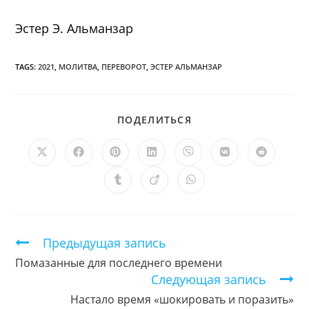
Эстер Э. Альманзар
TAGS:
2021
,
МОЛИТВА
,
ПЕРЕВОРОТ
,
ЭСТЕР АЛЬМАНЗАР
ПОДЕЛИТЬСЯ
ПОДЕЛИТЬСЯ
ЭТИМ
КОНТЕНТОМ
Открывается
Открывается
Открывается
Открывается
Открывается
Открывается
Открыв
в
в
в
в
в
в
в
новом
новом
новом
новом
новом
новом
новом
Открывается
Открывается
Открывается
окне
окне
окне
окне
окне
окне
окне
в
в
в
новом
новом
новом
окне
окне
окне
Продолжить
Предыдущая запись
чтение
Помазанные для последнего времени
Следующая запись
Настало время «шокировать и поразить»