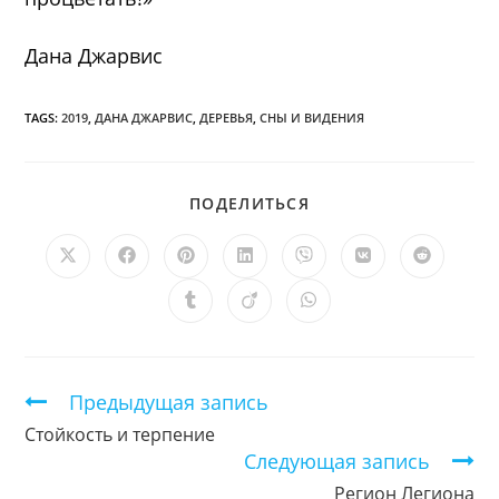
Дана Джарвис
TAGS:
2019
,
ДАНА ДЖАРВИС
,
ДЕРЕВЬЯ
,
СНЫ И ВИДЕНИЯ
ПОДЕЛИТЬСЯ
ПОДЕЛИТЬСЯ
ЭТИМ
КОНТЕНТОМ
Открывается
Открывается
Открывается
Открывается
Открывается
Открывается
Открыв
в
в
в
в
в
в
в
новом
новом
новом
новом
новом
новом
новом
Открывается
Открывается
Открывается
окне
окне
окне
окне
окне
окне
окне
в
в
в
новом
новом
новом
окне
окне
окне
Продолжить
Предыдущая запись
чтение
Стойкость и терпение
Следующая запись
Регион Легиона