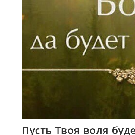
Пусть Твоя воля буд