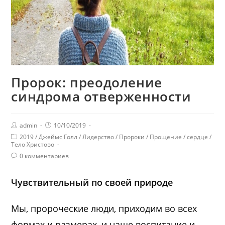
Пророк: преодоление
синдрома отверженности
admin
10/10/2019
2019
/
Джеймс Голл
/
Лидерство
/
Пророки
/
Прощение
/
сердце
/
Тело Христово
0 комментариев
Чувствительный по своей природе
Мы, пророческие люди, приходим во всех
формах и размерах, и наше воспитание и