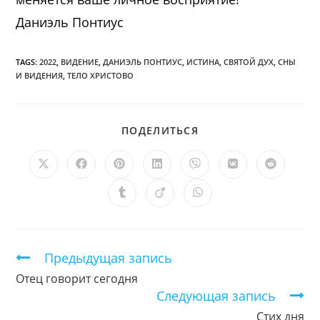
Даниэль Понтиус
TAGS:
2022
,
ВИДЕНИЕ
,
ДАНИЭЛЬ ПОНТИУС
,
ИСТИНА
,
СВЯТОЙ ДУХ
,
СНЫ
И ВИДЕНИЯ
,
ТЕЛО ХРИСТОВО
ПОДЕЛИТЬСЯ
ПОДЕЛИТЬСЯ
ЭТИМ
КОНТЕНТОМ
Открывается
Открывается
Открывается
Открывается
Открывается
Открывается
Открыв
в
в
в
в
в
в
в
новом
новом
новом
новом
новом
новом
новом
Открывается
Открывается
Открывается
окне
окне
окне
окне
окне
окне
окне
в
в
в
новом
новом
новом
окне
окне
окне
Продолжить
Предыдущая запись
чтение
Отец говорит сегодня
Следующая запись
Стих дня