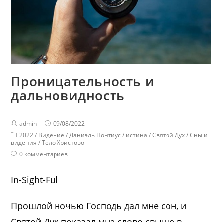
Проницательность и
дальновидность
admin
09/08/2022
2022
/
Видение
/
Даниэль Понтиус
/
истина
/
Святой Дух
/
Сны и
видения
/
Тело Христово
0 комментариев
In-Sight-Ful
Прошлой ночью Господь дал мне сон, и
Святой Дух показал мне слово свыше в